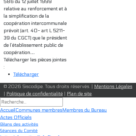
586 du 12 juillet 1999
relative au renforcement et à
la simplification de la
coopération intercommunale
prévoit (art. 40- art L 5211-
39 du CGCT) que le président
de l’établissement public de
coopération…
Télécharger les pièces jointes
:
Télécharger
© 2026 Siscodipe. Tous droits réservés. |
Mentions Légales
|
Politique de confidentialité
|
Plan de site
.
Accueil
Communes membres
Membres du Bureau
Actes Officiels
Bilans des activités
Séances du Comité